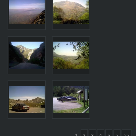
1
2
3
4
5
>
>>