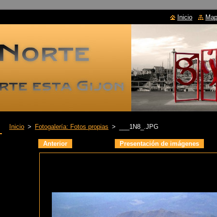
Inicio
Mapa
Inicio
>
Fotogalería: Fotos propias
>
___1N8_.JPG
Anterior
Presentación de imágenes