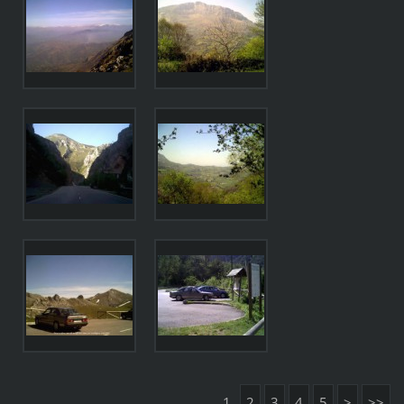
1
2
3
4
5
>
>>