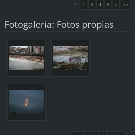
1
2
3
4
5
>
>>
Fotogalería: Fotos propias