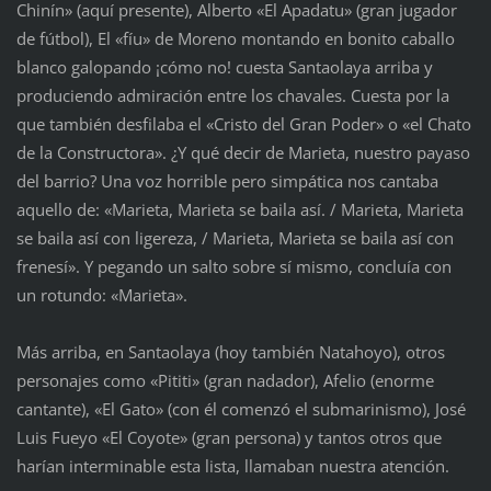
Chinín» (aquí presente), Alberto «El Apadatu» (gran jugador
de fútbol), El «fíu» de Moreno montando en bonito caballo
blanco galopando ¡cómo no! cuesta Santaolaya arriba y
produciendo admiración entre los chavales. Cuesta por la
que también desfilaba el «Cristo del Gran Poder» o «el Chato
de la Constructora». ¿Y qué decir de Marieta, nuestro payaso
del barrio? Una voz horrible pero simpática nos cantaba
aquello de: «Marieta, Marieta se baila así. / Marieta, Marieta
se baila así con ligereza, / Marieta, Marieta se baila así con
frenesí». Y pegando un salto sobre sí mismo, concluía con
un rotundo: «Marieta».
Más arriba, en Santaolaya (hoy también Natahoyo), otros
personajes como «Pititi» (gran nadador), Afelio (enorme
cantante), «El Gato» (con él comenzó el submarinismo), José
Luis Fueyo «El Coyote» (gran persona) y tantos otros que
harían interminable esta lista, llamaban nuestra atención.