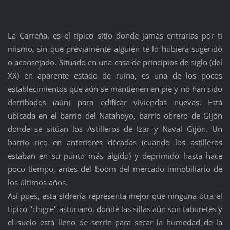
La Carreña, es el típico sitio donde jamás entrarías por
ti
mismo, sin que previamente alguien te lo hubiera sugerido
o aconsejado. Situado en una casa de principios de siglo (del
XX
) en aparente estado de ruina, es una de los pocos
establecimientos que aún se mantienen en pie y no han sido
derribados (aún) para edificar viviendas nuevas. Está
ubicada en el barrio del
Natahoyo
, barrio obrero de
Gijón
donde se
sitúan
los Astilleros de Izar y Naval
Gijón
. Un
barrio rico en anteriores décadas (cuando los astilleros
estaban en su punto más
álgido
) y deprimido hasta hace
poco tiempo, antes del
boom
del mercado inmobiliario de
los últimos años.
Así pues, esta
sidrería
representa mejor que ninguna otra el
típico "
chigre
" asturiano, donde las sillas aún son taburetes y
el suelo está lleno de serrín para secar la humedad de la