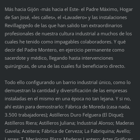
Más hacia Gijón -más hacia el Este- el Padre Máximo, Hogar
de San José, «les calles», el «Lavadero» y las instalaciones
Revillagigedo de las que han salido tan extraordinarios
profesionales de nuestra cultura industrial a muchos de los
cuales he tenido como impagables colaboradores. Y qué
decir del Padre Montero, en ejercicio permanente como
sacerdote y médico, llegando hasta intervenciones
quirúrgicas, de una de las cuales fui beneficiario directo.
Todo ello configurando un barrio industrial único, como lo
demuestran la cantidad y diversificación de las empresas
instaladas en el mismo en una época no tan lejana. Y si no,
ahí están para demostrarlo: Fábrica de Moreda (casa nada,
3.500 trabajadores); Astilleros Duro Felguera (El Dique);
Astilleros Riera; Astilleros Juliana; Industrial Alonso; Maderas
Gavela; Aceitera; Fábrica de Cerveza; La Fabriquina; Avello;
Larrea; T. Mecánicos Plaza; Maderas Lantero; Artes Gráficas;