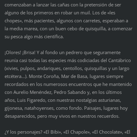
comenzaban a lanzar las cañas con la pretensión de ser
alguno de los primeros en robar un muil. Los de «les
chopes», más pacientes, algunos con carretes, esperaban a
la media marea, con un buen cebo de quisquilla, a comenzar
su pesca algo más científica.
¡Olores! ¡Brisa! Y al fondo un pedrero que seguramente
reunía casi todas las especies más codiciadas del Cantábrico
(xivies, pulpos, andariques, centollos, quisquillas y un largo
etcétera...). Monte Coroña, Mar de Basa, lugares siempre
recordados en los numerosos encuentros que he mantenido
con Aurelio Menéndez, Pedro Sabando y, en los últimos
años, Luis Figaredo, con nuestras nostalgias asturianas,
gijonesa, natahoyenses, como fondo. Paisajes, lugares hoy
desaparecidos, pero muy vivos en nuestros recuerdos.
¿Y los personajes? «El Bibi», «El Chapole», «El Chocolate», «El