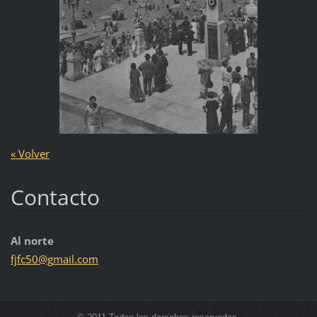
« Volver
Contacto
Al norte
fjfc50@g
mail.com