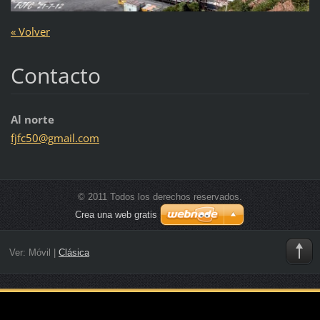
« Volver
Contacto
Al norte
fjfc50@g
mail.com
© 2011 Todos los derechos reservados.
Crea una web gratis
Ver:
Móvil
|
Clásica