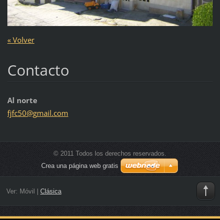
« Volver
Contacto
Al norte
fjfc50@g
mail.com
© 2011 Todos los derechos reservados.
Crea una página web gratis
Ver:
Móvil
|
Clásica