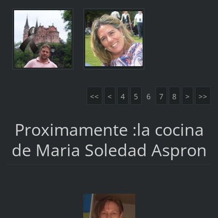
<<
<
4
5
6
7
8
>
>>
Proximamente :la cocina
de Maria Soledad Aspron