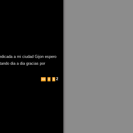
edicada a mi ciudad Gijon espero
ando dia a dia gracias por
2
<<
<
1