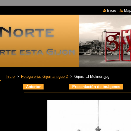
Inicio
Mapa
Inicio
>
Fotogalería: Gijon antiguo 2
>
Gijón. El Molinón.jpg
Anterior
Presentación de imágenes