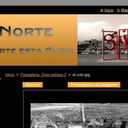
Inicio
Mapa
Inicio
>
Fotogalería: Gijon antiguo 2
>
el coto.jpg
Anterior
Presentación de imágenes