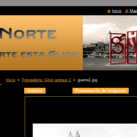
Inicio
Mapa
Inicio
>
Fotogalería: Gijon antiguo 1
>
guerra1.jpg
Anterior
Presentación de imágenes