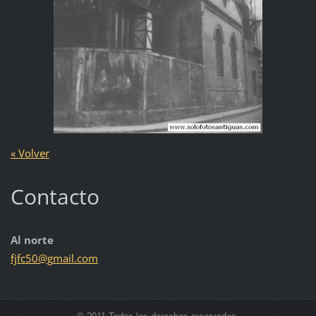
« Volver
Contacto
Al norte
fjfc50@g
mail.com