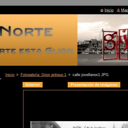
Inicio
Mapa
Inicio
>
Fotogalería: Gijon antiguo 1
>
calle jovellanos1.JPG
Anterior
Presentación de imágenes